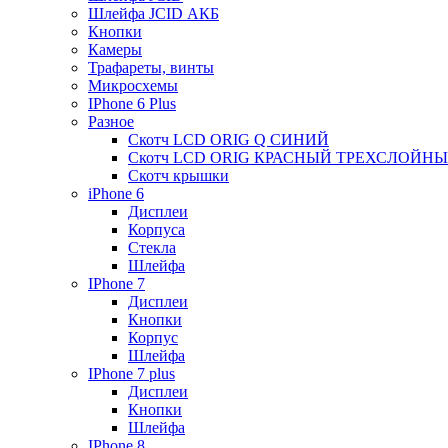
Шлейфа JCID АКБ
Кнопки
Камеры
Трафареты, винты
Микросхемы
IPhone 6 Plus
Разное
Скотч LCD ORIG Q СИНИЙ
Скотч LCD ORIG КРАСНЫЙ ТРЕХСЛОЙН
Скотч крышки
iPhone 6
Дисплеи
Корпуса
Стекла
Шлейфа
IPhone 7
Дисплеи
Кнопки
Корпус
Шлейфа
IPhone 7 plus
Дисплеи
Кнопки
Шлейфа
IPhone 8