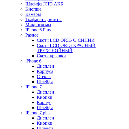
Шлейфа JCID АКБ
Кнопки
Камеры
Трафареты, винты
Микросхемы
IPhone 6 Plus
Разное
Скотч LCD ORIG Q СИНИЙ
Скотч LCD ORIG КРАСНЫЙ
ТРЕХСЛОЙНЫЙ
Скотч крышки
iPhone 6
Дисплеи
Корпуса
Стекла
Шлейфа
IPhone 7
Дисплеи
Кнопки
Корпус
Шлейфа
IPhone 7 plus
Дисплеи
Кнопки
Шлейфа