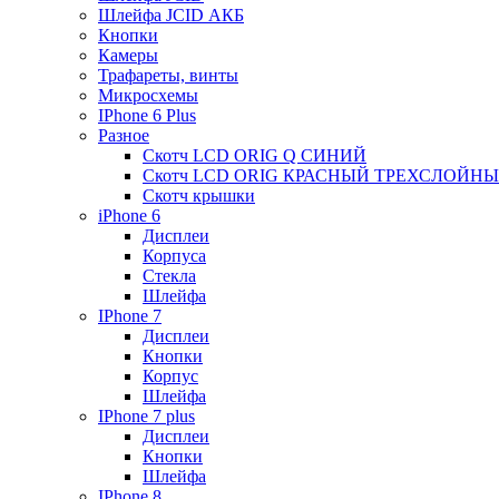
Шлейфа JCID АКБ
Кнопки
Камеры
Трафареты, винты
Микросхемы
IPhone 6 Plus
Разное
Скотч LCD ORIG Q СИНИЙ
Скотч LCD ORIG КРАСНЫЙ ТРЕХСЛОЙН
Скотч крышки
iPhone 6
Дисплеи
Корпуса
Стекла
Шлейфа
IPhone 7
Дисплеи
Кнопки
Корпус
Шлейфа
IPhone 7 plus
Дисплеи
Кнопки
Шлейфа
IPhone 8