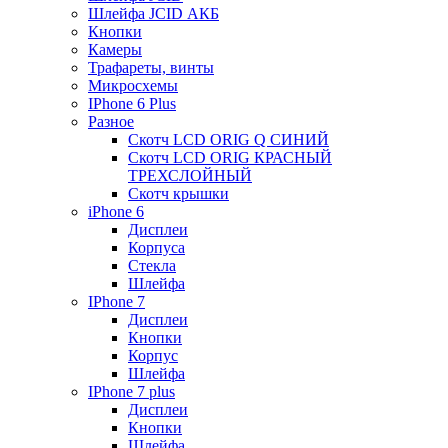
Шлейфа JCID АКБ
Кнопки
Камеры
Трафареты, винты
Микросхемы
IPhone 6 Plus
Разное
Скотч LCD ORIG Q СИНИЙ
Скотч LCD ORIG КРАСНЫЙ
ТРЕХСЛОЙНЫЙ
Скотч крышки
iPhone 6
Дисплеи
Корпуса
Стекла
Шлейфа
IPhone 7
Дисплеи
Кнопки
Корпус
Шлейфа
IPhone 7 plus
Дисплеи
Кнопки
Шлейфа