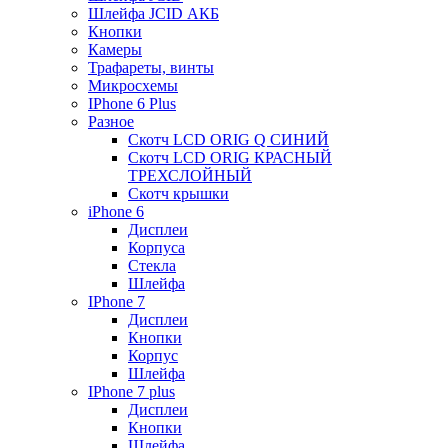
Шлейфа JCID АКБ
Кнопки
Камеры
Трафареты, винты
Микросхемы
IPhone 6 Plus
Разное
Скотч LCD ORIG Q СИНИЙ
Скотч LCD ORIG КРАСНЫЙ
ТРЕХСЛОЙНЫЙ
Скотч крышки
iPhone 6
Дисплеи
Корпуса
Стекла
Шлейфа
IPhone 7
Дисплеи
Кнопки
Корпус
Шлейфа
IPhone 7 plus
Дисплеи
Кнопки
Шлейфа