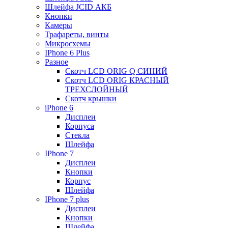
Шлейфа JCID АКБ
Кнопки
Камеры
Трафареты, винты
Микросхемы
IPhone 6 Plus
Разное
Скотч LCD ORIG Q СИНИЙ
Скотч LCD ORIG КРАСНЫЙ
ТРЕХСЛОЙНЫЙ
Скотч крышки
iPhone 6
Дисплеи
Корпуса
Стекла
Шлейфа
IPhone 7
Дисплеи
Кнопки
Корпус
Шлейфа
IPhone 7 plus
Дисплеи
Кнопки
Шлейфа