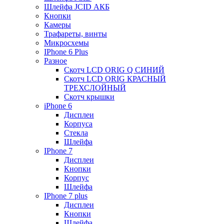
Шлейфа JCID АКБ
Кнопки
Камеры
Трафареты, винты
Микросхемы
IPhone 6 Plus
Разное
Скотч LCD ORIG Q СИНИЙ
Скотч LCD ORIG КРАСНЫЙ
ТРЕХСЛОЙНЫЙ
Скотч крышки
iPhone 6
Дисплеи
Корпуса
Стекла
Шлейфа
IPhone 7
Дисплеи
Кнопки
Корпус
Шлейфа
IPhone 7 plus
Дисплеи
Кнопки
Шлейфа