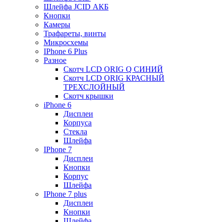
Шлейфа JCID АКБ
Кнопки
Камеры
Трафареты, винты
Микросхемы
IPhone 6 Plus
Разное
Скотч LCD ORIG Q СИНИЙ
Скотч LCD ORIG КРАСНЫЙ
ТРЕХСЛОЙНЫЙ
Скотч крышки
iPhone 6
Дисплеи
Корпуса
Стекла
Шлейфа
IPhone 7
Дисплеи
Кнопки
Корпус
Шлейфа
IPhone 7 plus
Дисплеи
Кнопки
Шлейфа