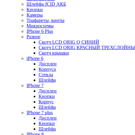
Шлейфа JCID АКБ
Кнопки
Камеры
Трафареты, винты
Микросхемы
IPhone 6 Plus
Разное
Скотч LCD ORIG Q СИНИЙ
Скотч LCD ORIG КРАСНЫЙ ТРЕХСЛОЙН
Скотч крышки
iPhone 6
Дисплеи
Корпуса
Стекла
Шлейфа
IPhone 7
Дисплеи
Кнопки
Корпус
Шлейфа
IPhone 7 plus
Дисплеи
Кнопки
Шлейфа
IPhone 8