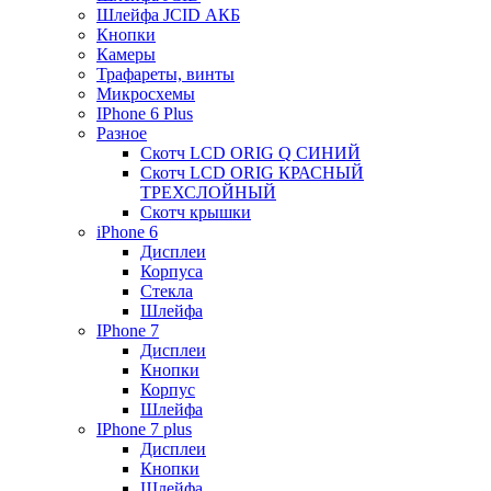
Шлейфа JCID АКБ
Кнопки
Камеры
Трафареты, винты
Микросхемы
IPhone 6 Plus
Разное
Скотч LCD ORIG Q СИНИЙ
Скотч LCD ORIG КРАСНЫЙ
ТРЕХСЛОЙНЫЙ
Скотч крышки
iPhone 6
Дисплеи
Корпуса
Стекла
Шлейфа
IPhone 7
Дисплеи
Кнопки
Корпус
Шлейфа
IPhone 7 plus
Дисплеи
Кнопки
Шлейфа