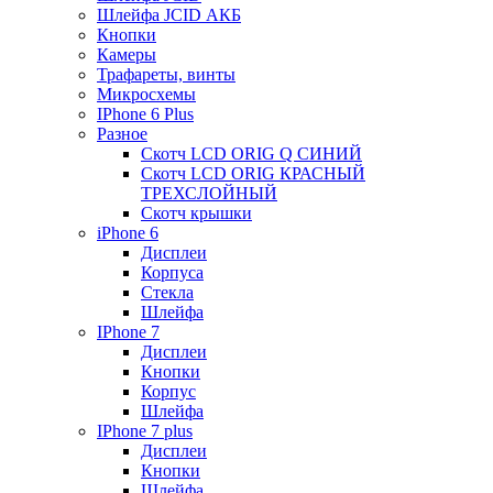
Шлейфа JCID АКБ
Кнопки
Камеры
Трафареты, винты
Микросхемы
IPhone 6 Plus
Разное
Скотч LCD ORIG Q СИНИЙ
Скотч LCD ORIG КРАСНЫЙ
ТРЕХСЛОЙНЫЙ
Скотч крышки
iPhone 6
Дисплеи
Корпуса
Стекла
Шлейфа
IPhone 7
Дисплеи
Кнопки
Корпус
Шлейфа
IPhone 7 plus
Дисплеи
Кнопки
Шлейфа