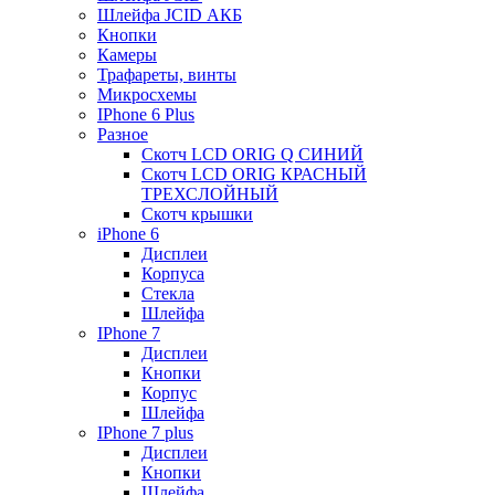
Шлейфа JCID АКБ
Кнопки
Камеры
Трафареты, винты
Микросхемы
IPhone 6 Plus
Разное
Скотч LCD ORIG Q СИНИЙ
Скотч LCD ORIG КРАСНЫЙ
ТРЕХСЛОЙНЫЙ
Скотч крышки
iPhone 6
Дисплеи
Корпуса
Стекла
Шлейфа
IPhone 7
Дисплеи
Кнопки
Корпус
Шлейфа
IPhone 7 plus
Дисплеи
Кнопки
Шлейфа