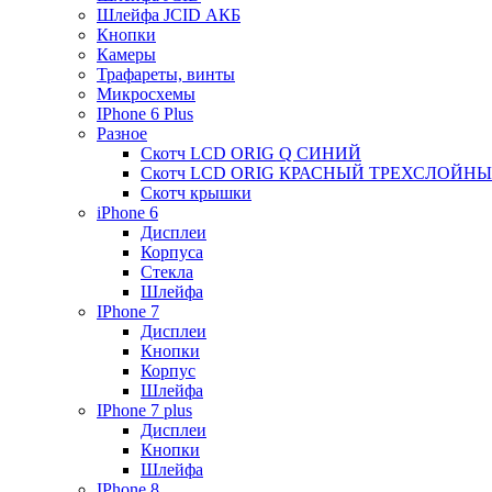
Шлейфа JCID АКБ
Кнопки
Камеры
Трафареты, винты
Микросхемы
IPhone 6 Plus
Разное
Скотч LCD ORIG Q СИНИЙ
Скотч LCD ORIG КРАСНЫЙ ТРЕХСЛОЙН
Скотч крышки
iPhone 6
Дисплеи
Корпуса
Стекла
Шлейфа
IPhone 7
Дисплеи
Кнопки
Корпус
Шлейфа
IPhone 7 plus
Дисплеи
Кнопки
Шлейфа
IPhone 8