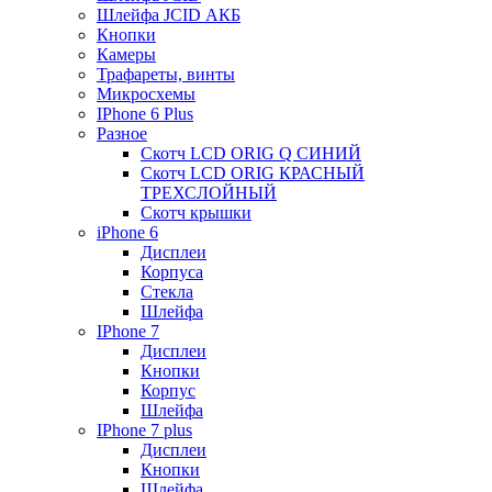
Шлейфа JCID АКБ
Кнопки
Камеры
Трафареты, винты
Микросхемы
IPhone 6 Plus
Разное
Скотч LCD ORIG Q СИНИЙ
Скотч LCD ORIG КРАСНЫЙ
ТРЕХСЛОЙНЫЙ
Скотч крышки
iPhone 6
Дисплеи
Корпуса
Стекла
Шлейфа
IPhone 7
Дисплеи
Кнопки
Корпус
Шлейфа
IPhone 7 plus
Дисплеи
Кнопки
Шлейфа