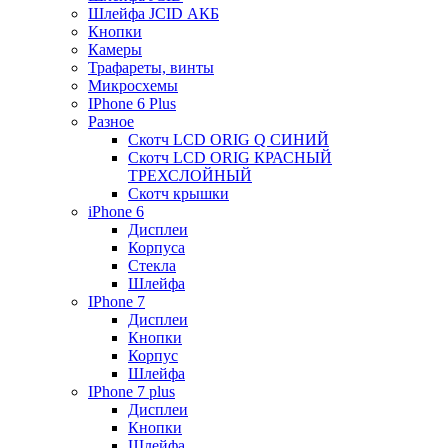
Шлейфа JCID АКБ
Кнопки
Камеры
Трафареты, винты
Микросхемы
IPhone 6 Plus
Разное
Скотч LCD ORIG Q СИНИЙ
Скотч LCD ORIG КРАСНЫЙ
ТРЕХСЛОЙНЫЙ
Скотч крышки
iPhone 6
Дисплеи
Корпуса
Стекла
Шлейфа
IPhone 7
Дисплеи
Кнопки
Корпус
Шлейфа
IPhone 7 plus
Дисплеи
Кнопки
Шлейфа