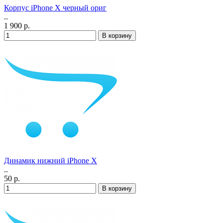
Корпус iPhone X черный ориг
..
1 900 р.
Динамик нижний iPhone X
..
50 р.