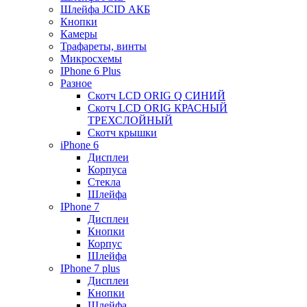
Шлейфа JCID АКБ
Кнопки
Камеры
Трафареты, винты
Микросхемы
IPhone 6 Plus
Разное
Скотч LCD ORIG Q СИНИЙ
Скотч LCD ORIG КРАСНЫЙ
ТРЕХСЛОЙНЫЙ
Скотч крышки
iPhone 6
Дисплеи
Корпуса
Стекла
Шлейфа
IPhone 7
Дисплеи
Кнопки
Корпус
Шлейфа
IPhone 7 plus
Дисплеи
Кнопки
Шлейфа