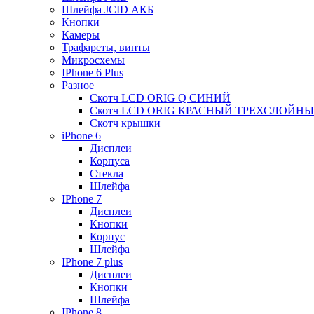
Шлейфа JCID АКБ
Кнопки
Камеры
Трафареты, винты
Микросхемы
IPhone 6 Plus
Разное
Скотч LCD ORIG Q СИНИЙ
Скотч LCD ORIG КРАСНЫЙ ТРЕХСЛОЙН
Скотч крышки
iPhone 6
Дисплеи
Корпуса
Стекла
Шлейфа
IPhone 7
Дисплеи
Кнопки
Корпус
Шлейфа
IPhone 7 plus
Дисплеи
Кнопки
Шлейфа
IPhone 8