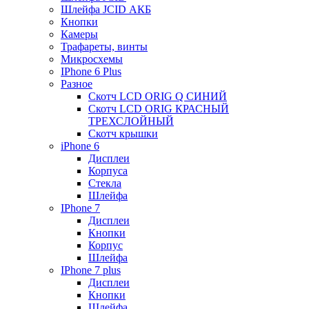
Шлейфа JCID АКБ
Кнопки
Камеры
Трафареты, винты
Микросхемы
IPhone 6 Plus
Разное
Скотч LCD ORIG Q СИНИЙ
Скотч LCD ORIG КРАСНЫЙ
ТРЕХСЛОЙНЫЙ
Скотч крышки
iPhone 6
Дисплеи
Корпуса
Стекла
Шлейфа
IPhone 7
Дисплеи
Кнопки
Корпус
Шлейфа
IPhone 7 plus
Дисплеи
Кнопки
Шлейфа