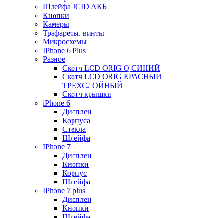
Шлейфа JCID АКБ
Кнопки
Камеры
Трафареты, винты
Микросхемы
IPhone 6 Plus
Разное
Скотч LCD ORIG Q СИНИЙ
Скотч LCD ORIG КРАСНЫЙ
ТРЕХСЛОЙНЫЙ
Скотч крышки
iPhone 6
Дисплеи
Корпуса
Стекла
Шлейфа
IPhone 7
Дисплеи
Кнопки
Корпус
Шлейфа
IPhone 7 plus
Дисплеи
Кнопки
Шлейфа