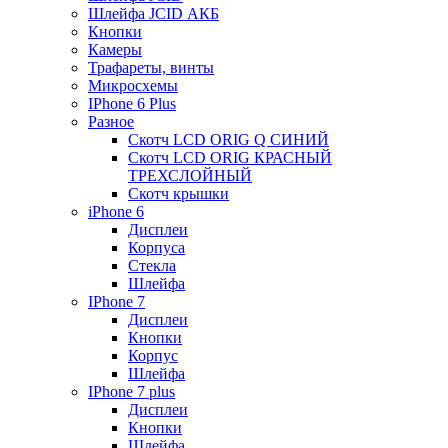
Шлейфа JCID АКБ
Кнопки
Камеры
Трафареты, винты
Микросхемы
IPhone 6 Plus
Разное
Скотч LCD ORIG Q СИНИЙ
Скотч LCD ORIG КРАСНЫЙ
ТРЕХСЛОЙНЫЙ
Скотч крышки
iPhone 6
Дисплеи
Корпуса
Стекла
Шлейфа
IPhone 7
Дисплеи
Кнопки
Корпус
Шлейфа
IPhone 7 plus
Дисплеи
Кнопки
Шлейфа