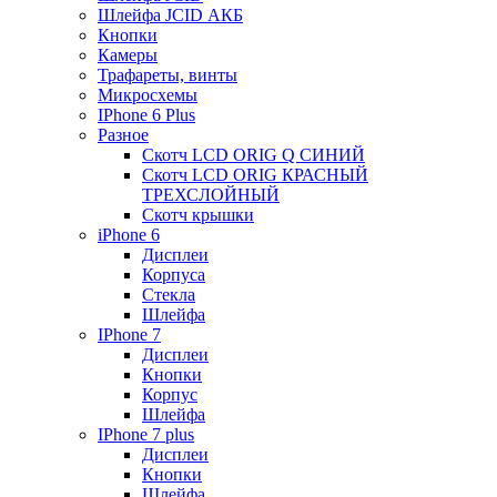
Шлейфа JCID АКБ
Кнопки
Камеры
Трафареты, винты
Микросхемы
IPhone 6 Plus
Разное
Скотч LCD ORIG Q СИНИЙ
Скотч LCD ORIG КРАСНЫЙ
ТРЕХСЛОЙНЫЙ
Скотч крышки
iPhone 6
Дисплеи
Корпуса
Стекла
Шлейфа
IPhone 7
Дисплеи
Кнопки
Корпус
Шлейфа
IPhone 7 plus
Дисплеи
Кнопки
Шлейфа