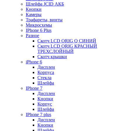
Шлейфа JCID АКБ
Кнопки
Камеры
Трафареты, винты
Микросхемы
IPhone 6 Plus
Разное
Скотч LCD ORIG Q СИНИЙ
Скотч LCD ORIG КРАСНЫЙ
ТРЕХСЛОЙНЫЙ
Скотч крышки
iPhone 6
Дисплеи
Корпуса
Стекла
Шлейфа
IPhone 7
Дисплеи
Кнопки
Корпус
Шлейфа
IPhone 7 plus
Дисплеи
Кнопки
Шлейфа