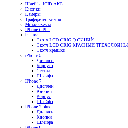
Шлейфа JCID АКБ
Кнопки
Камеры
Трафареты, винты
Микросхемы
IPhone 6 Plus
Разное
Скотч LCD ORIG Q СИНИЙ
Скотч LCD ORIG КРАСНЫЙ ТРЕХСЛОЙН
Скотч крышки
iPhone 6
Дисплеи
Корпуса
Стекла
Шлейфа
IPhone 7
Дисплеи
Кнопки
Корпус
Шлейфа
IPhone 7 plus
Дисплеи
Кнопки
Шлейфа
IPhone 8