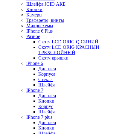
Шлейфа JCID АКБ
Кнопки
Камеры
Трафареты, винты
Микросхемы
IPhone 6 Plus
Разное
Скотч LCD ORIG Q СИНИЙ
Скотч LCD ORIG КРАСНЫЙ
ТРЕХСЛОЙНЫЙ
Скотч крышки
iPhone 6
Дисплеи
Корпуса
Стекла
Шлейфа
IPhone 7
Дисплеи
Кнопки
Корпус
Шлейфа
IPhone 7 plus
Дисплеи
Кнопки
Шлейфа