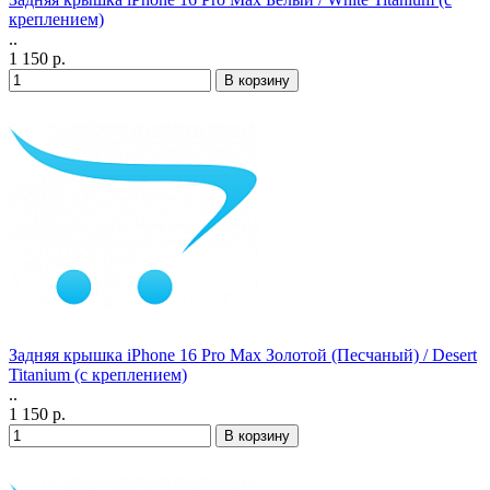
креплением)
..
1 150 р.
Задняя крышка iPhone 16 Pro Max Золотой (Песчаный) / Desert
Titanium (с креплением)
..
1 150 р.