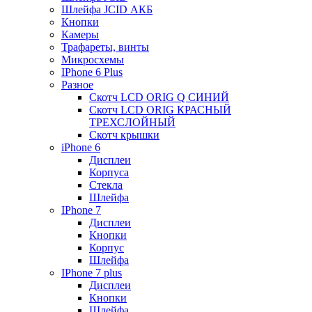
Шлейфа JCID АКБ
Кнопки
Камеры
Трафареты, винты
Микросхемы
IPhone 6 Plus
Разное
Скотч LCD ORIG Q СИНИЙ
Скотч LCD ORIG КРАСНЫЙ
ТРЕХСЛОЙНЫЙ
Скотч крышки
iPhone 6
Дисплеи
Корпуса
Стекла
Шлейфа
IPhone 7
Дисплеи
Кнопки
Корпус
Шлейфа
IPhone 7 plus
Дисплеи
Кнопки
Шлейфа