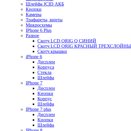
Шлейфа JCID АКБ
Кнопки
Камеры
Трафареты, винты
Микросхемы
IPhone 6 Plus
Разное
Скотч LCD ORIG Q СИНИЙ
Скотч LCD ORIG КРАСНЫЙ ТРЕХСЛОЙН
Скотч крышки
iPhone 6
Дисплеи
Корпуса
Стекла
Шлейфа
IPhone 7
Дисплеи
Кнопки
Корпус
Шлейфа
IPhone 7 plus
Дисплеи
Кнопки
Шлейфа
IPhone 8