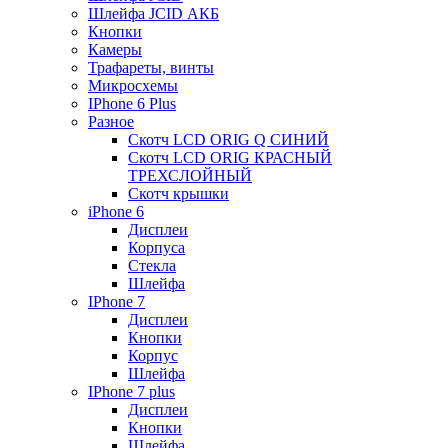
Шлейфа JCID АКБ
Кнопки
Камеры
Трафареты, винты
Микросхемы
IPhone 6 Plus
Разное
Скотч LCD ORIG Q СИНИЙ
Скотч LCD ORIG КРАСНЫЙ
ТРЕХСЛОЙНЫЙ
Скотч крышки
iPhone 6
Дисплеи
Корпуса
Стекла
Шлейфа
IPhone 7
Дисплеи
Кнопки
Корпус
Шлейфа
IPhone 7 plus
Дисплеи
Кнопки
Шлейфа