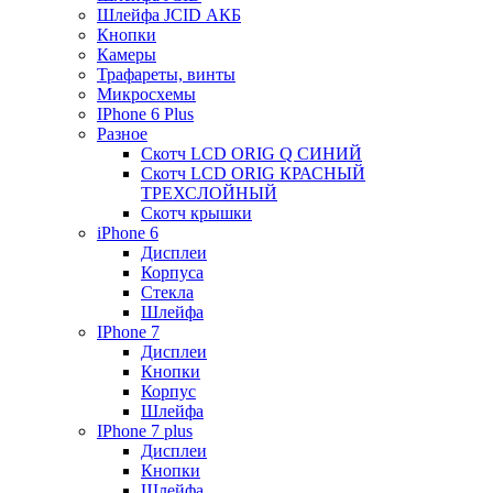
Шлейфа JCID АКБ
Кнопки
Камеры
Трафареты, винты
Микросхемы
IPhone 6 Plus
Разное
Скотч LCD ORIG Q СИНИЙ
Скотч LCD ORIG КРАСНЫЙ
ТРЕХСЛОЙНЫЙ
Скотч крышки
iPhone 6
Дисплеи
Корпуса
Стекла
Шлейфа
IPhone 7
Дисплеи
Кнопки
Корпус
Шлейфа
IPhone 7 plus
Дисплеи
Кнопки
Шлейфа