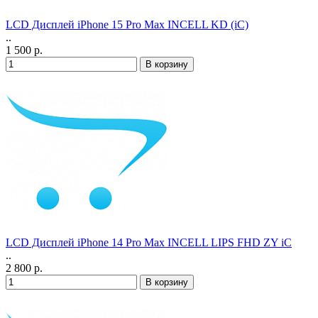
LCD Дисплей iPhone 15 Pro Max INCELL KD (iC)
..
1 500 р.
LCD Дисплей iPhone 14 Pro Max INCELL LIPS FHD ZY iC
..
2 800 р.