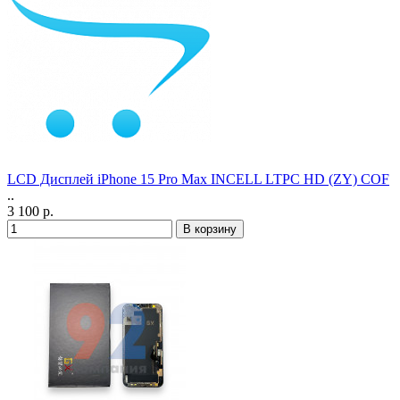
LCD Дисплей iPhone 15 Pro Max INCELL LTPC HD (ZY) COF
..
3 100 р.