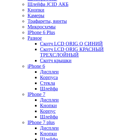
Шлейфа JCID АКБ
Кнопки
Камеры
Трафареты, винты
Микросхемы
IPhone 6 Plus
Разное
Скотч LCD ORIG Q СИНИЙ
Скотч LCD ORIG КРАСНЫЙ
ТРЕХСЛОЙНЫЙ
Скотч крышки
iPhone 6
Дисплеи
Корпуса
Стекла
Шлейфа
IPhone 7
Дисплеи
Кнопки
Корпус
Шлейфа
IPhone 7 plus
Дисплеи
Кнопки
Шлейфа