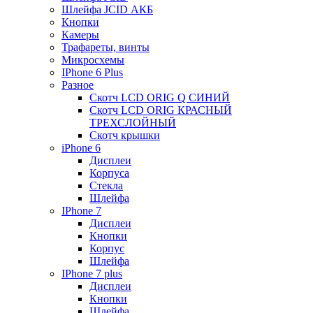
Шлейфа JCID АКБ
Кнопки
Камеры
Трафареты, винты
Микросхемы
IPhone 6 Plus
Разное
Скотч LCD ORIG Q СИНИЙ
Скотч LCD ORIG КРАСНЫЙ
ТРЕХСЛОЙНЫЙ
Скотч крышки
iPhone 6
Дисплеи
Корпуса
Стекла
Шлейфа
IPhone 7
Дисплеи
Кнопки
Корпус
Шлейфа
IPhone 7 plus
Дисплеи
Кнопки
Шлейфа