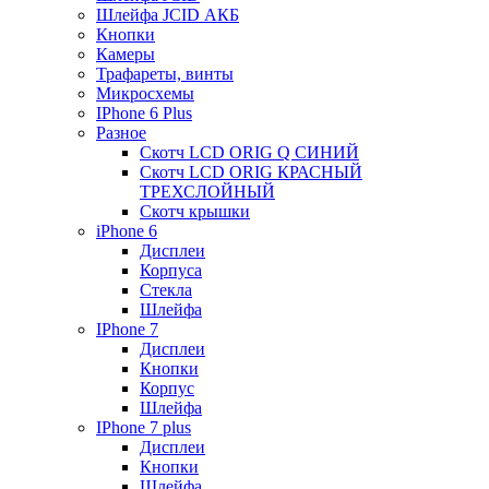
Шлейфа JCID АКБ
Кнопки
Камеры
Трафареты, винты
Микросхемы
IPhone 6 Plus
Разное
Скотч LCD ORIG Q СИНИЙ
Скотч LCD ORIG КРАСНЫЙ
ТРЕХСЛОЙНЫЙ
Скотч крышки
iPhone 6
Дисплеи
Корпуса
Стекла
Шлейфа
IPhone 7
Дисплеи
Кнопки
Корпус
Шлейфа
IPhone 7 plus
Дисплеи
Кнопки
Шлейфа