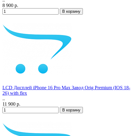
8 900 р.
LCD Дисплей iPhone 16 Pro Max Завод Orig Premium (IOS 18-
26) with flex
..
11 900 р.