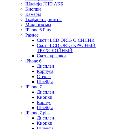
Шлейфа JCID АКБ
Кнопки
Камеры
Трафареты, винты
Микросхемы
IPhone 6 Plus
Разное
Скотч LCD ORIG Q СИНИЙ
Скотч LCD ORIG КРАСНЫЙ
ТРЕХСЛОЙНЫЙ
Скотч крышки
iPhone 6
Дисплеи
Корпуса
Стекла
Шлейфа
IPhone 7
Дисплеи
Кнопки
Корпус
Шлейфа
IPhone 7 plus
Дисплеи
Кнопки
Шлейфа